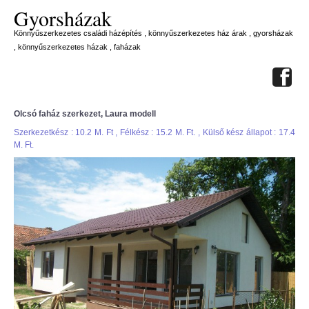
Gyorsházak
Könnyűszerkezetes családi házépítés , könnyűszerkezetes ház árak , gyorsházak
, könnyűszerkezetes házak , faházak
Olcsó faház szerkezet, Laura modell
Szerkezetkész : 10.2 M. Ft , Félkész : 15.2 M. Ft. , Külső kész állapot : 17.4
M. Ft.