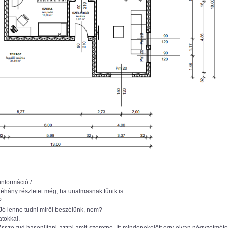
információ /
néhány részletet még, ha unalmasnak tűnik is.
?
Jó lenne tudni miről beszélünk, nem?
atokkal.