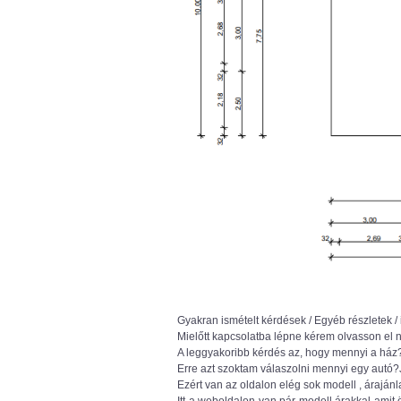
Gyakran ismételt kérdések / Egyéb részletek / 
Mielőtt kapcsolatba lépne kérem olvasson el 
A leggyakoribb kérdés az, hogy mennyi a ház
Erre azt szoktam válaszolni mennyi egy autó?
Ezért van az oldalon elég sok modell , árajánl